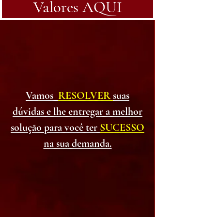
Valores AQUI
Vamos
RESOLVER
suas
dúvidas e lhe entregar a melhor
solução para você ter
SUCESSO
na sua demanda.