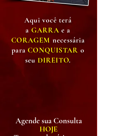
Aqui você terá
a
GARRA
e a
CORAGEM
necessária
para
CONQUISTAR
o
seu
DIREITO
.
Agende sua C
onsulta
HOJE