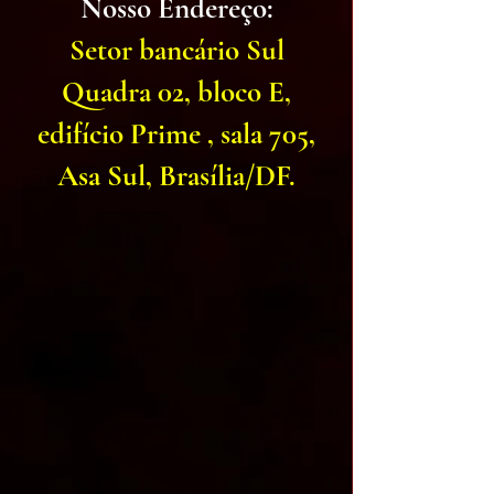
Nosso Endereço:
Setor bancário Sul
Quadra 02, bloco E,
edifício Prime , sala 705,
Asa Sul, Brasília/DF.