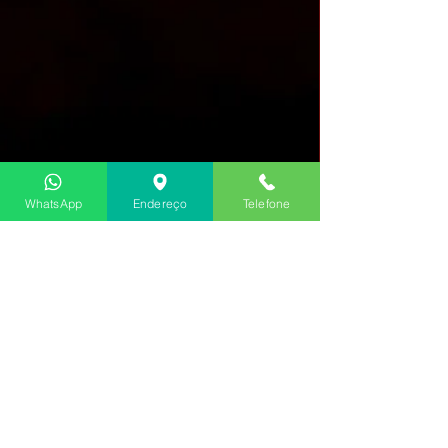
WhatsApp
Endereço
Telefone
©2022 Políticas de Privacidade
Orgulhosamente criado por Renata França
©2012 F&P Associadas.