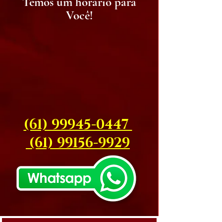
Temos um horário para
Você!
(61) 99945-0447
(61) 99156-9929