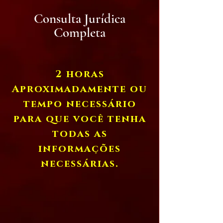
Consulta Jurídica
Completa
2 horas
Aproximadamente ou
tem
po necessário
para que você tenha
todas as
informações
ne
cessárias.