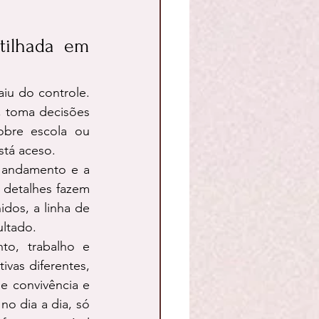
ilhada em 
u do controle. 
 toma decisões 
obre escola ou 
stá aceso.
andamento e a 
detalhes fazem 
os, a linha de 
ultado.
to, trabalho e 
vas diferentes, 
e convivência e 
o dia a dia, só 