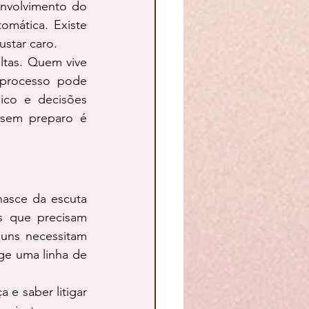
nvolvimento do 
omática. Existe 
ustar caro.
ltas. Quem vive 
 processo pode 
ico e decisões 
 sem preparo é 
asce da escuta 
s que precisam 
uns necessitam 
ge uma linha de 
e saber litigar 