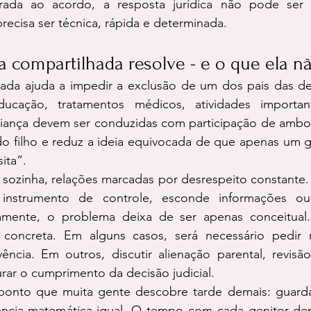
terada ao acordo, a resposta jurídica não pode ser
precisa ser técnica, rápida e determinada.
 compartilhada resolve - e o que ela n
ada ajuda a impedir a exclusão de um dos pais das deci
cação, tratamentos médicos, atividades important
riança devem ser conduzidas com participação de ambos.
o filho e reduz a ideia equivocada de que apenas um g
ita”.
 sozinha, relações marcadas por desrespeito constante.
instrumento de controle, esconde informações o
mente, o problema deixa de ser apenas conceitual. 
a concreta. Em alguns casos, será necessário pedir 
ência. Em outros, discutir alienação parental, revisã
rar o cumprimento da decisão judicial.
onto que muita gente descobre tarde demais: guarda
vência matemática igual. O tempo com cada genitor de