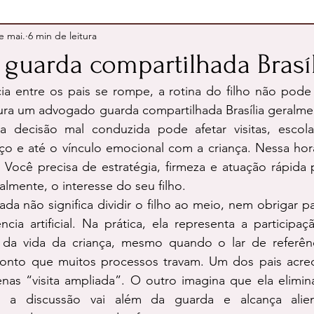
e mai.
6 min de leitura
guarda compartilhada Brasíl
a entre os pais se rompe, a rotina do filho não pode 
ra um advogado guarda compartilhada Brasília geralmen
a decisão mal conduzida pode afetar visitas, escola, 
 e até o vínculo emocional com a criança. Nessa hora,
 Você precisa de estratégia, firmeza e atuação rápida 
palmente, o interesse do seu filho.
da não significa dividir o filho ao meio, nem obrigar pai
ia artificial. Na prática, ela representa a participaç
s da vida da criança, mesmo quando o lar de referên
onto que muitos processos travam. Um dos pais acred
nas “visita ampliada”. O outro imagina que ela elimin
, a discussão vai além da guarda e alcança aliena