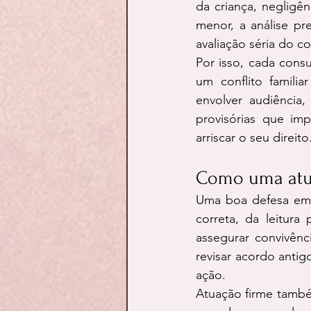
da criança, neglig
menor, a análise pr
avaliação séria do c
Por isso, cada cons
um conflito famili
envolver audiência,
provisórias que im
arriscar o seu direito
Como uma atua
Uma boa defesa em 
correta, da leitura
assegurar convivênc
revisar acordo antig
ação.
Atuação firme também