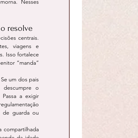
 morna. Nesses 
ão resolve
sões centrais. 
es, viagens e 
 Isso fortalece 
enitor “manda” 
 Se um dos pais 
u descumpre o 
Passa a exigir 
regulamentação 
o de guarda ou 
 compartilhada 
pende da idade 