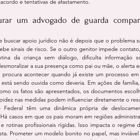
cordo e tentativas de afastamento.
rar um advogado de guarda compart
buscar apoio jurídico não é depois que o problema sai
be sinais de risco. Se o outro genitor impede contato,
tina da criança sem diálogo, dificulta informação s
desmoralizar a sua presença como pai ou mãe, o alerta e
rocura acontecer quando já existe um processo em 
 está sendo ouvida como deveria. Em ações de família, 
como os fatos são apresentados, os documentos escolhid
pidez nas medidas podem influenciar diretamente o res
ito Federal têm uma dinâmica própria de deslocamen
. Há casos em que os pais moram em regiões administrati
e rotinas profissionais rígidas. Isso impacta o regime d
sta. Prometer um modelo bonito no papel, mas inviável n