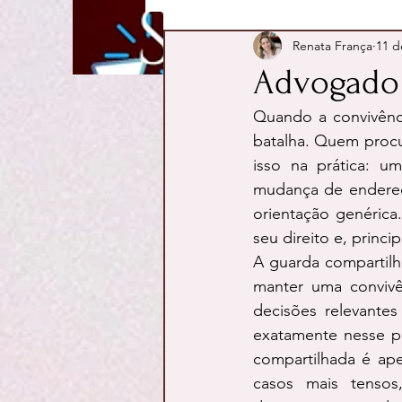
Renata França
11 d
Advogado 
Quando a convivênci
batalha. Quem procu
isso na prática: um
mudança de endereço
orientação genérica.
seu direito e, princi
A guarda compartilha
manter uma convivênc
decisões relevante
exatamente nesse p
compartilhada é ape
casos mais tensos