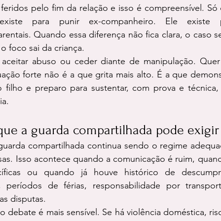
feridos pelo fim da relação e isso é compreensível. Só
iste para punir ex-companheiro. Ele existe pa
rentais. Quando essa diferença não fica clara, o caso s
 o foco sai da criança.
 aceitar abuso ou ceder diante de manipulação. Quer 
uação forte não é a que grita mais alto. É a que demons
ilho e preparo para sustentar, com prova e técnica,
ia.
ue a guarda compartilhada pode exigir 
uarda compartilhada continua sendo o regime adequad
isas. Isso acontece quando a comunicação é ruim, quand
íficas ou quando já houve histórico de descumprim
s, períodos de férias, responsabilidade por transpor
as disputas.
o debate é mais sensível. Se há violência doméstica, risc