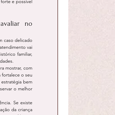
orte e possível 
valiar no 
 caso delicado 
atendimento vai 
órico familiar, 
idades.
ra mostrar, com 
fortalece o seu 
estratégia bem 
servar o melhor 
cia. Se existe 
ção da criança 