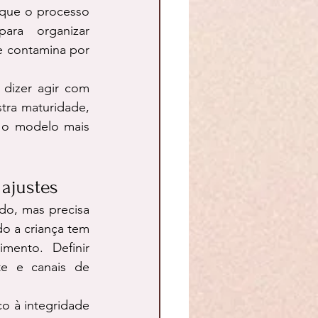
 que o processo 
ra organizar 
e contamina por 
dizer agir com 
tra maturidade, 
 o modelo mais 
ajustes
o, mas precisa 
o a criança tem 
ento. Definir 
te e canais de 
o à integridade 