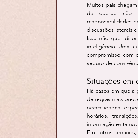
Muitos pais chegam 
de guarda não ex
responsabilidades pa
discussões laterais e
Isso não quer dizer
inteligência. Uma at
compromisso com o f
seguro de convivênc
Situações em q
Há casos em que a g
de regras mais prec
necessidades espec
horários, transiçõe
informação evita nov
Em outros cenários, 