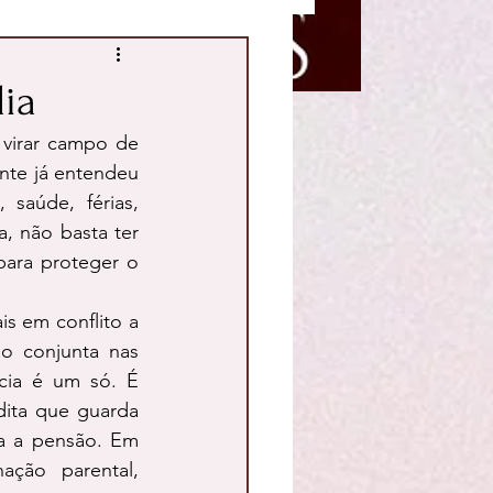
ia
virar campo de 
te já entendeu 
saúde, férias, 
 não basta ter 
para proteger o 
s em conflito a 
ão conjunta nas 
cia é um só. É 
ita que guarda 
a a pensão. Em 
ção parental, 