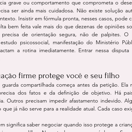
ência grave ou comportamento que comprometa o dese
ecisa ser ainda mais cuidadosa. Não existe solução aut
ontexto. Insistir em fórmula pronta, nesses casos, pode c
ulta bem feita vale mais do que dezenas de opiniões so
ar precisa de orientação segura, não de palpites. O
 estudo psicossocial, manifestação do Ministério Públ
pactam a rotina imediatamente. Entrar nessa disputa
.
ção firme protege você e seu filho
guarda compartilhada começa antes da petição. Ela n
 precisa dos fatos e da definição de objetivo. Há pai
ia. Outros precisam impedir afastamento indevido. Alg
o que já não serve para a realidade atual. Cada caso exi
 significa saber negociar quando isso protege a criança 