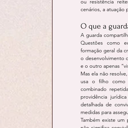
ou resistência rei
cenários, a atuação 
O que a guarda
A guarda compartilh
Questões como edu
formação geral da c
o desenvolvimento d
e o outro apenas “vis
Mas ela não resolve,
usa o filho como 
combinado repetida
providência jurídic
detalhada de conviv
medidas para assegu
Também existe um p
não significa convi