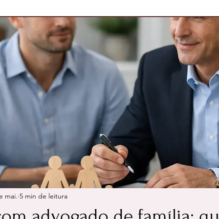
e mai.
5 min de leitura
com advogado de família: q