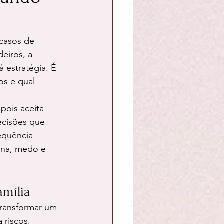
 casos de 
deiros, a 
estratégia. É 
os e qual 
pois aceita 
ecisões que 
equência 
tina, medo e 
mília
transformar um 
 riscos, 