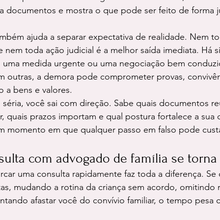
lia documentos e mostra o que pode ser feito de forma ju
mbém ajuda a separar expectativa de realidade. Nem to
 nem toda ação judicial é a melhor saída imediata. Há 
, uma medida urgente ou uma negociação bem conduzid
Em outras, a demora pode comprometer provas, convivê
o a bens e valores.
séria, você sai com direção. Sabe quais documentos reu
ar, quais prazos importam e qual postura fortalece a sua 
m momento em que qualquer passo em falso pode custa
ulta com advogado de família se torna
car uma consulta rapidamente faz toda a diferença. Se 
sitas, mudando a rotina da criança sem acordo, omitindo 
ntando afastar você do convívio familiar, o tempo pesa