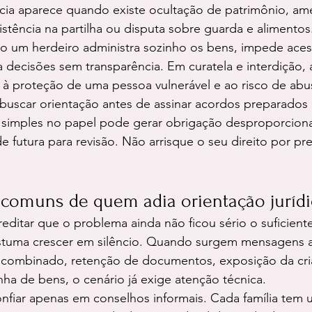
ncia aparece quando existe ocultação de patrimônio, am
istência na partilha ou disputa sobre guarda e alimentos
do um herdeiro administra sozinho os bens, impede aces
decisões sem transparência. Em curatela e interdição, 
 à proteção de uma pessoa vulnerável e ao risco de abu
buscar orientação antes de assinar acordos preparados 
 simples no papel pode gerar obrigação desproporciona
de futura para revisão. Não arrisque o seu direito por pr
 comuns de quem adia orientação jurídi
reditar que o problema ainda não ficou sério o suficiente
costuma crescer em silêncio. Quando surgem mensagens a
combinado, retenção de documentos, exposição da cri
ha de bens, o cenário já exige atenção técnica.
nfiar apenas em conselhos informais. Cada família tem 