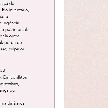
eaça de 
. No inventário, 
so a 
a urgência 
so patrimonial.
pela outra 
l, perda de 
essa, culpa ou 
ca
. Em conflitos 
gressivas, 
ança ou 
uma dinâmica, 