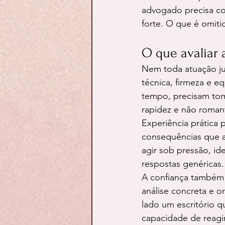
advogado precisa con
forte. O que é omiti
O que avaliar 
Nem toda atuação jur
técnica, firmeza e e
tempo, precisam toma
rapidez e não romanti
Experiência prática 
consequências que af
agir sob pressão, id
respostas genéricas.
A confiança também 
análise concreta e o
lado um escritório q
capacidade de reagir