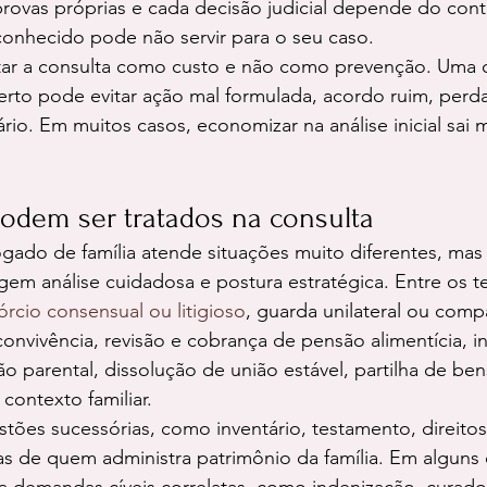
rovas próprias e cada decisão judicial depende do con
nhecido pode não servir para o seu caso.
ratar a consulta como custo e não como prevenção. Uma 
rto pode evitar ação mal formulada, acordo ruim, perda
io. Em muitos casos, economizar na análise inicial sai m
odem ser tratados na consulta
gado de família atende situações muito diferentes, mas
em análise cuidadosa e postura estratégica. Entre os t
órcio consensual ou litigioso
, guarda unilateral ou compa
nvivência, revisão e cobrança de pensão alimentícia, i
ão parental, dissolução de união estável, partilha de be
 contexto familiar.
ões sucessórias, como inventário, testamento, direitos
s de quem administra patrimônio da família. Em alguns 