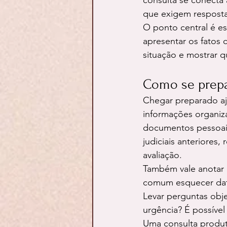
consulta se conecta 
que exigem resposta
O ponto central é e
apresentar os fatos
situação e mostrar q
Como se prepar
Chegar preparado aj
informações organiza
documentos pessoais
judiciais anteriores,
avaliação.
Também vale anotar 
comum esquecer data
Levar perguntas obj
urgência? É possível
Uma consulta produt