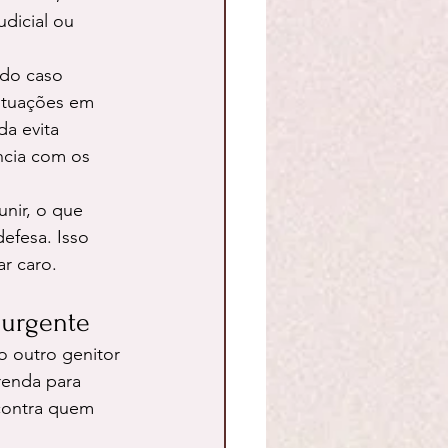
dicial ou 
do caso 
situações em 
a evita 
ncia com os 
nir, o que 
defesa. Isso 
r caro.
 urgente
o outro genitor 
renda para 
 contra quem 