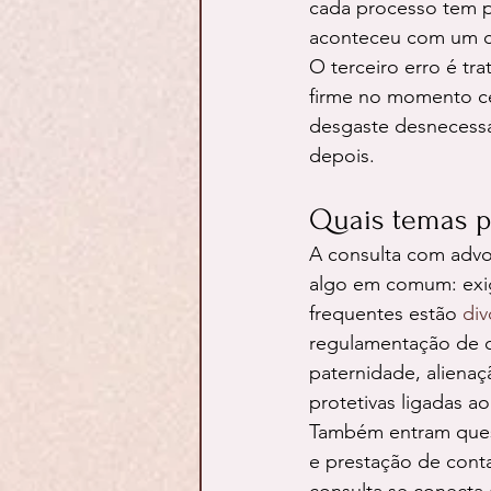
cada processo tem p
aconteceu com um co
O terceiro erro é t
firme no momento ce
desgaste desnecessár
depois.
Quais temas p
A consulta com advo
algo em comum: exig
frequentes estão 
div
regulamentação de co
paternidade, alienaç
protetivas ligadas ao
Também entram quest
e prestação de conta