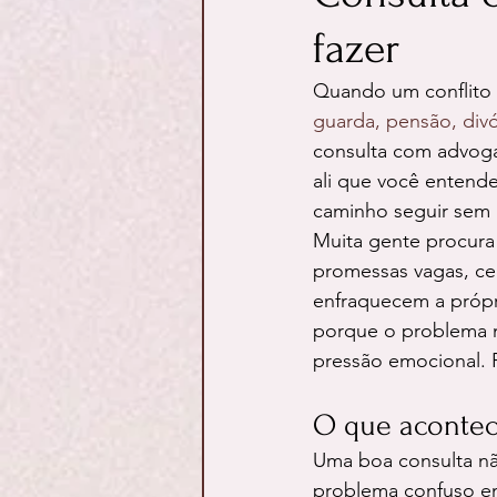
fazer
Quando um conflito f
guarda, pensão, divó
consulta com advoga
ali que você entende
caminho seguir sem 
Muita gente procura 
promessas vagas, ce
enfraquecem a própri
porque o problema nã
pressão emocional. P
O que acontec
Uma boa consulta não
problema confuso em 