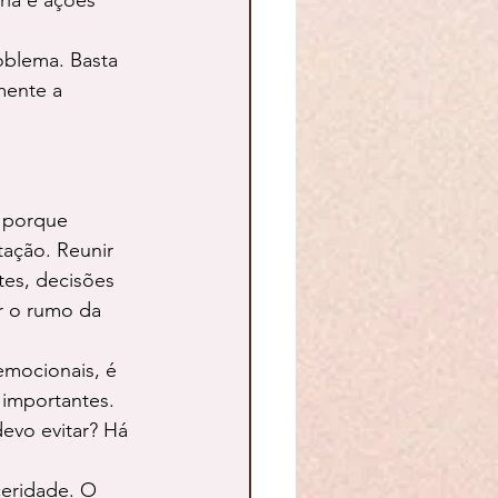
ria e ações 
oblema. Basta 
mente a 
 porque 
ação. Reunir 
es, decisões 
ar o rumo da 
mocionais, é 
importantes. 
evo evitar? Há 
eridade. O 