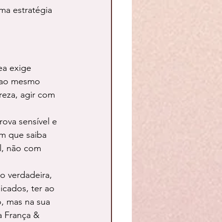
ma estratégia 
ea exige 
, ao mesmo 
reza, agir com 
ova sensível e 
ém que saiba 
l, não com 
o verdadeira, 
icados, ter ao 
, mas na sua 
a França & 