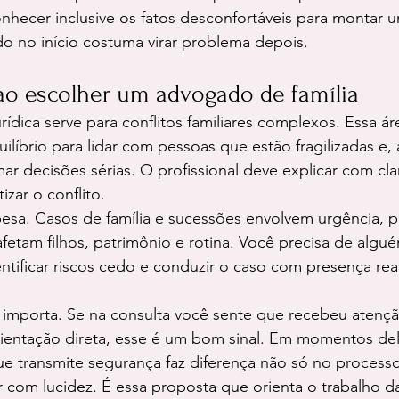
hecer inclusive os fatos desconfortáveis para montar u
do no início costuma virar problema depois.
ao escolher um advogado de família
ídica serve para conflitos familiares complexos. Essa ár
quilíbrio para lidar com pessoas que estão fragilizadas e
r decisões sérias. O profissional deve explicar com cla
zar o conflito.
pesa. Casos de família e sucessões envolvem urgência, pr
etam filhos, patrimônio e rotina. Você precisa de algu
entificar riscos cedo e conduzir o caso com presença rea
importa. Se na consulta você sente que recebeu atençã
rientação direta, esse é um bom sinal. Em momentos del
ue transmite segurança faz diferença não só no processo
 com lucidez. É essa proposta que orienta o trabalho d