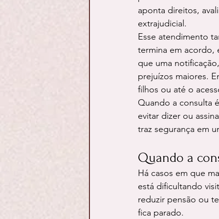
aponta direitos, ava
extrajudicial.
Esse atendimento ta
termina em acordo, e
que uma notificação
prejuízos maiores. 
filhos ou até o acess
Quando a consulta é 
evitar dizer ou assin
traz segurança em u
Quando a cons
Há casos em que mar
está dificultando vi
reduzir pensão ou te
fica parado.