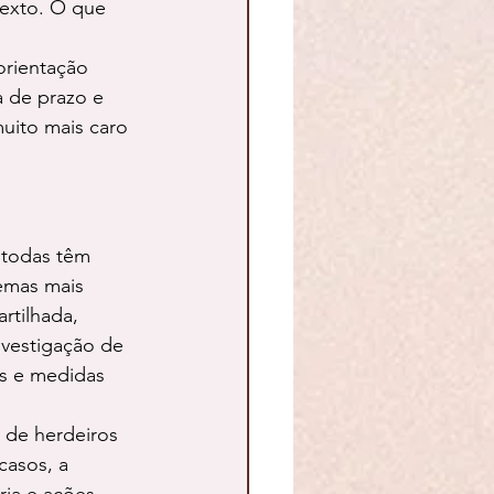
texto. O que 
orientação 
 de prazo e 
uito mais caro 
 todas têm 
emas mais 
rtilhada, 
nvestigação de 
ns e medidas 
 de herdeiros 
casos, a 