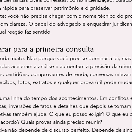
a demandas cíveis correlatas, como indenização, curado
 rápida para preservar patrimônio e dignidade.
ste: você não precisa chegar com o nome técnico do pr
 com clareza. O papel do advogado é enquadrar juridica
ual reação faz sentido.
ar para a primeira consulta
uda muito. Não porque você precise dominar a lei, mas
das aceleram a análise e aumentam a precisão da orient
, certidões, comprovantes de renda, conversas relevant
 recibos, fotos, extratos e qualquer prova útil pode mud
uma linha do tempo dos acontecimentos. Em conflitos e
s, inversões de fatos e detalhes que depois se tornam 
etivas também ajuda. O que eu posso exigir? O que eu d
 acordo? Quais provas ainda preciso reunir?
iva não depende de discurso perfeito. Depende de sinc