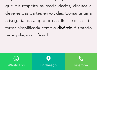
que diz respeito às modalidades, direitos e 
deveres das partes envolvidas. Consulte uma 
advogada para que possa lhe explicar de 
forma simplificada como o 
divórcio
 é tratado 
il.
na legislação do Bras
WhatsApp
Endereço
Telefone
Contrate o melhor advogado de direito de 
família em Brasília.
Divorcio