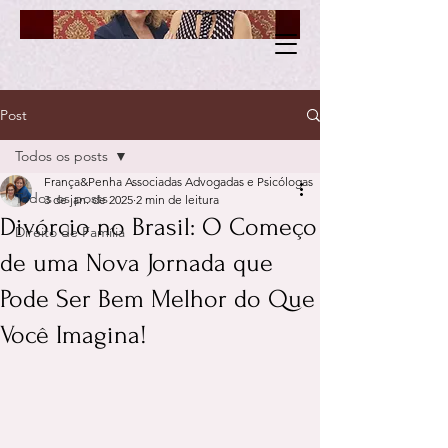
Post
Todos os posts
França&Penha Associadas Advogadas e Psicólogas
Todos os posts
3 de jan. de 2025
2 min de leitura
Divórcio no Brasil: O Começo
Direito de Família
de uma Nova Jornada que
Pode Ser Bem Melhor do Que
Você Imagina!