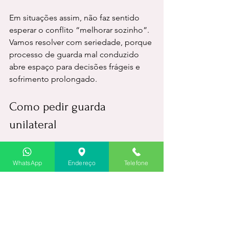
Em situações assim, não faz sentido 
esperar o conflito “melhorar sozinho”. 
Vamos resolver com seriedade, porque 
processo de guarda mal conduzido 
abre espaço para decisões frágeis e 
sofrimento prolongado.
Como pedir guarda 
unilateral
O pedido pode ser feito em ação 
WhatsApp
Endereço
Telefone
própria ou no contexto de uma ação 
de guarda, regulamentação de 
convivência ou até em disputa já 
existente entre os pais. O caminho 
depende do caso. Não existe fórmula 
única, e esse é justamente o ponto 