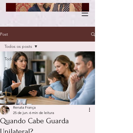
Post
Todos os posts
Todos os posts
Direito de Família
Renata França
25 de jun.
6 min de leitura
Quando Cabe Guarda
Unilateral?